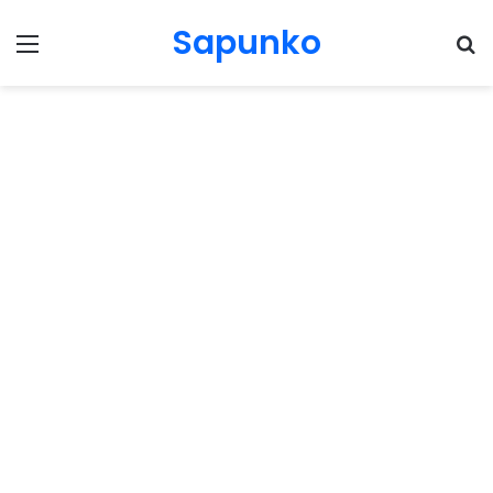
Sapunko
Menu
Pr