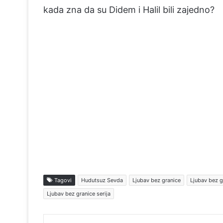
kada zna da su Didem i Halil bili zajedno?
Tagovi
Hudutsuz Sevda
Ljubav bez granice
Ljubav bez g
Ljubav bez granice serija