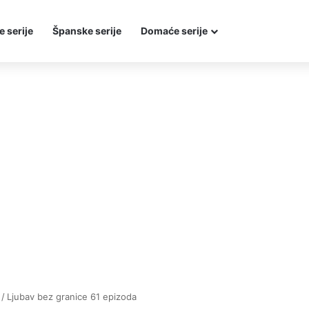
e serije
Španske serije
Domaće serije
/
Ljubav bez granice 61 epizoda