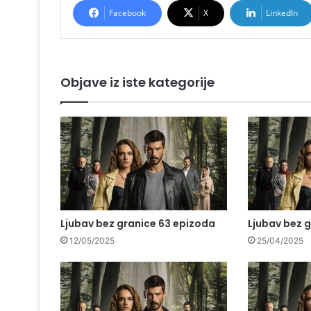
Facebook
X
LinkedIn
Objave iz iste kategorije
Ljubav bez granice 63 epizoda
Ljubav bez 
12/05/2025
25/04/2025