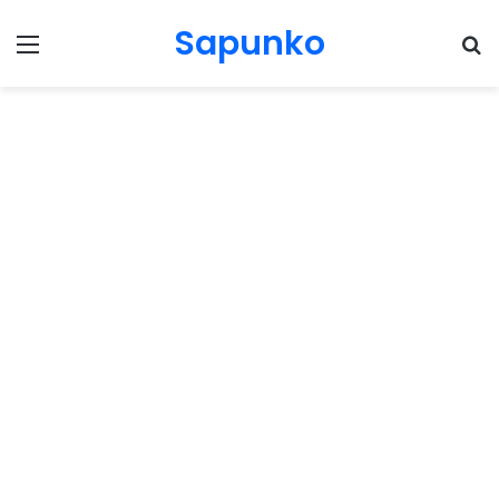
Sapunko
Menu
Pr