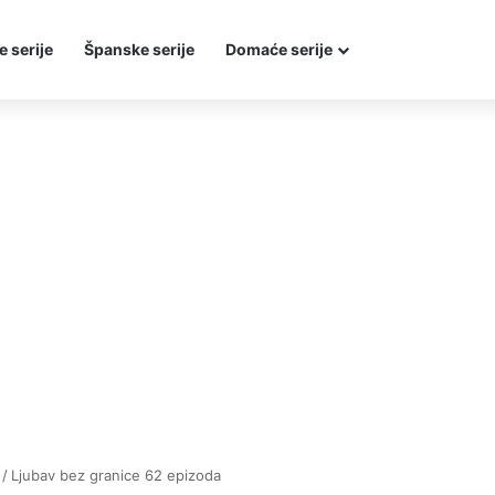
e serije
Španske serije
Domaće serije
/
Ljubav bez granice 62 epizoda