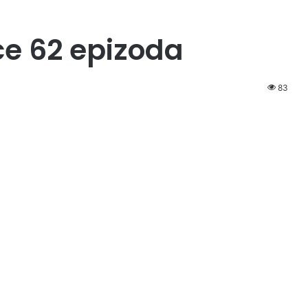
ce 62 epizoda
83