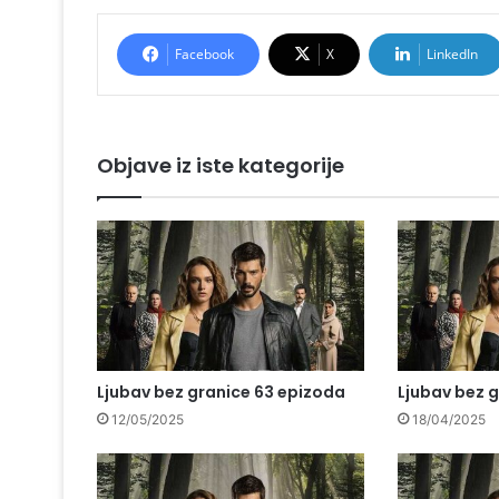
Facebook
X
LinkedIn
Objave iz iste kategorije
Ljubav bez granice 63 epizoda
Ljubav bez g
12/05/2025
18/04/2025