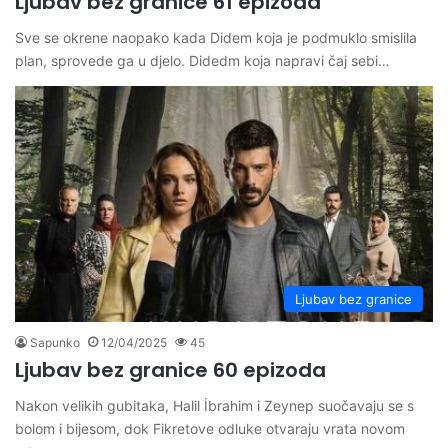
Ljubav bez granice 61 epizoda
Sve se okrene naopako kada Didem koja je podmuklo smislila
plan, sprovede ga u djelo. Didedm koja napravi čaj sebi…
Ljubav bez granice
Sapunko
12/04/2025
45
Ljubav bez granice 60 epizoda
Nakon velikih gubitaka, Halil İbrahim i Zeynep suočavaju se s
bolom i bijesom, dok Fikretove odluke otvaraju vrata novom