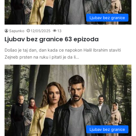
Ljubav bez granice
Sapunko
12/05/2025
13
Ljubav bez granice 63 epizoda
Došao je taj dan, dan kada ce napokon Halil Ibrahim staviti
Zejneb prsten na ruku i pitati je da li…
Ljubav bez granice