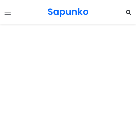
Sapunko
Menu
Pr