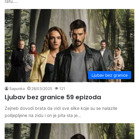
ratu.…
Ljubav bez granice
Sapunko
28/03/2025
121
Ljubav bez granice 59 epizoda
Zejneb dovodi brata da vidi sve slike koje su se nalazile
polijepljene na zidu i on je pita sta je…