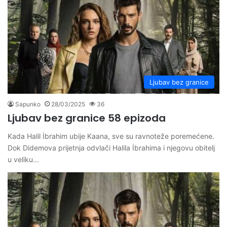
Ljubav bez granice
Sapunko
28/03/2025
36
Ljubav bez granice 58 epizoda
Kada Halil İbrahim ubije Kaana, sve su ravnoteže poremećene.
Dok Didemova prijetnja odvlači Halila İbrahima i njegovu obitelj
u veliku…