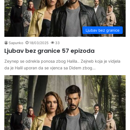
Ljubav bez granice
Sapunko
18/03/2025
33
Ljubav bez granice 57 epizoda
Zeynep se odrekla ponosa zbog Halila.. Zejneb koja je vidjela
da je Halil uporan da se vjenca sa Didem zbog…