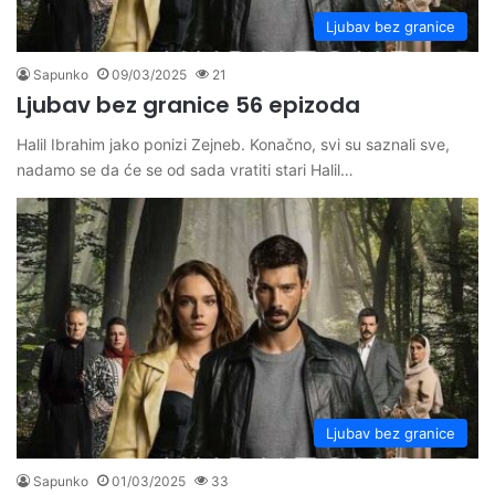
Ljubav bez granice
Sapunko
09/03/2025
21
Ljubav bez granice 56 epizoda
Halil Ibrahim jako ponizi Zejneb. Konačno, svi su saznali sve,
nadamo se da će se od sada vratiti stari Halil…
Ljubav bez granice
Sapunko
01/03/2025
33