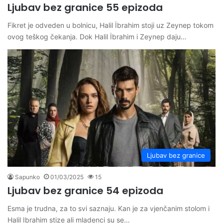
Ljubav bez granice 55 epizoda
Fikret je odveden u bolnicu, Halil İbrahim stoji uz Zeynep tokom
ovog teškog čekanja. Dok Halil İbrahim i Zeynep daju…
Ljubav bez granice
Sapunko
01/03/2025
15
Ljubav bez granice 54 epizoda
Esma je trudna, za to svi saznaju. Kan je za vjenčanim stolom i
Halil Ibrahim stize ali mladenci su se…