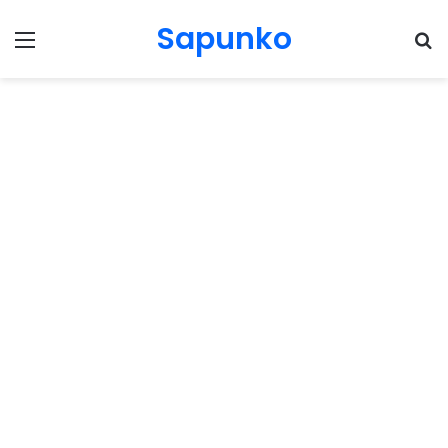
Sapunko
Menu
Pr