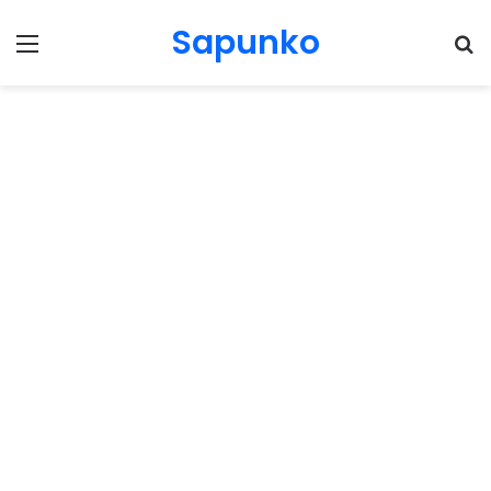
Sapunko
Menu
Pr