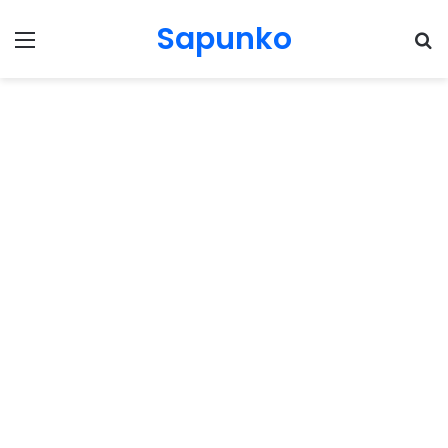
Sapunko
Menu
Pr