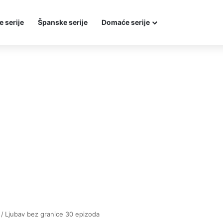
e serije
Španske serije
Domaće serije
/
Ljubav bez granice 30 epizoda