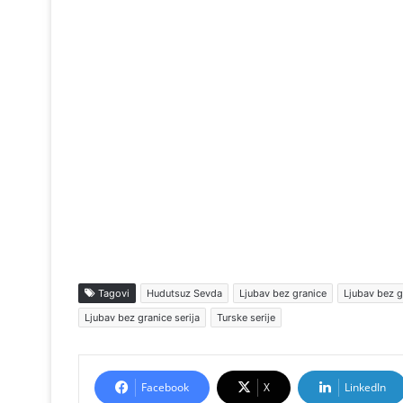
Tagovi
Hudutsuz Sevda
Ljubav bez granice
Ljubav bez g
Ljubav bez granice serija
Turske serije
Facebook
X
LinkedIn