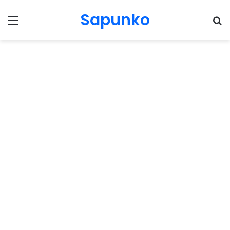
Sapunko
Menu
Pr