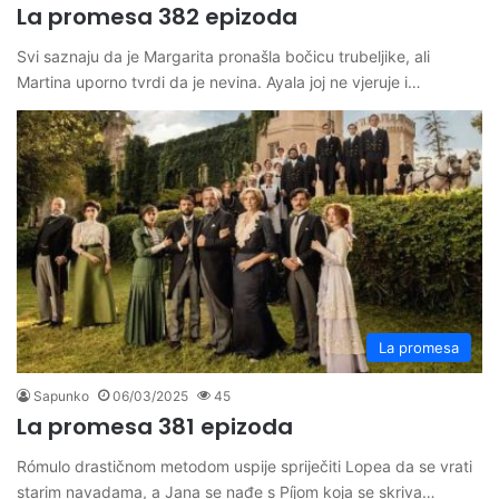
La promesa 382 epizoda
Svi saznaju da je Margarita pronašla bočicu trubeljike, ali
Martina uporno tvrdi da je nevina. Ayala joj ne vjeruje i…
La promesa
Sapunko
06/03/2025
45
La promesa 381 epizoda
Rómulo drastičnom metodom uspije spriječiti Lopea da se vrati
starim navadama, a Jana se nađe s Píjom koja se skriva…