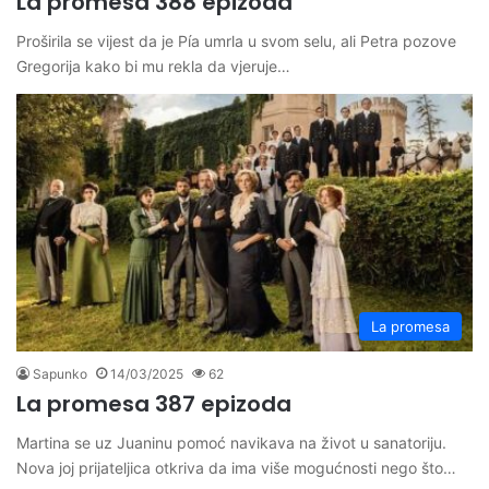
La promesa 388 epizoda
Proširila se vijest da je Pía umrla u svom selu, ali Petra pozove
Gregorija kako bi mu rekla da vjeruje…
La promesa
Sapunko
14/03/2025
62
La promesa 387 epizoda
Martina se uz Juaninu pomoć navikava na život u sanatoriju.
Nova joj prijateljica otkriva da ima više mogućnosti nego što…