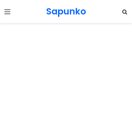
Sapunko
Menu
Pr