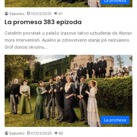
La promesa
Sapunko
10/03/2025
41
La promesa 383 epizoda
Catalinin povratak u palaču izazove takvo uzbuđenje da Alonso
mora intervenirati. Ayalino je zdravstveno stanje još neizvjesno.
Grof donosi okrutnu…
La promesa
Sapunko
07/03/2025
60