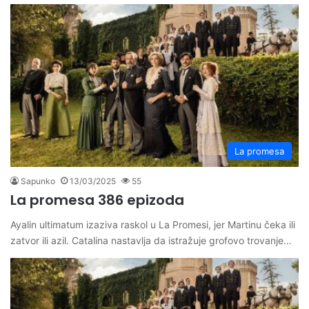
La promesa
Sapunko
13/03/2025
55
La promesa 386 epizoda
Ayalin ultimatum izaziva raskol u La Promesi, jer Martinu čeka ili
zatvor ili azil. Catalina nastavlja da istražuje grofovo trovanje…