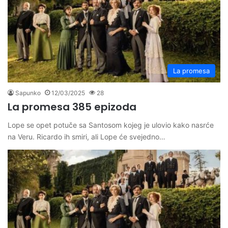
La promesa
Sapunko
12/03/2025
28
La promesa 385 epizoda
Lope se opet potuče sa Santosom kojeg je ulovio kako nasrće
na Veru. Ricardo ih smiri, ali Lope će svejedno…