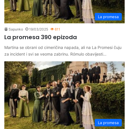
La promesa
Sapunko
19/03/2025
611
La promesa 390 epizoda
Martina se obrani od cimeričina napada, ali na La Promesi čuju
za incident i svi se veoma zabrinu. Rómulo obavijesti…
La promesa