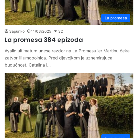
La promesa
Sapunko
11/03/2025
32
La promesa 384 epizoda
Ayalin ultimatum unese razdor na La Promesu jer Martinu čeka
zatvor ili umobolnica. Pred djevojkom je uznemirujuća
budućnost. Catalina i…