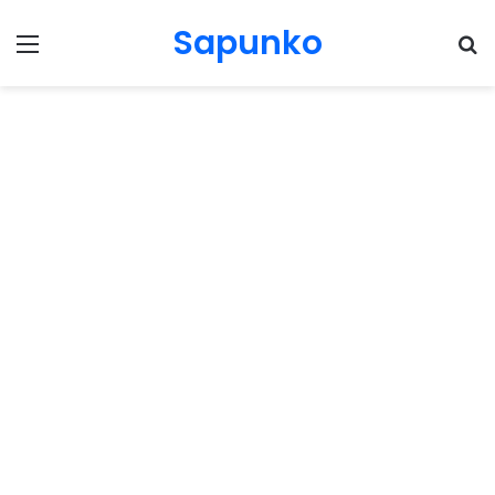
Sapunko
Menu
Pr