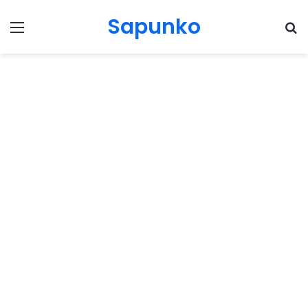
Sapunko
Menu
Pr