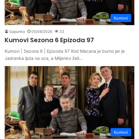
Kumovi
Sapunko
05/06/2026
33
Kumovi Sezona 6 Epizoda 97
Kumovi | Sezona 6 | Epizoda 97 Kod Macana je burno jer je
Jadranka ljuta na oca, a Miljenko želi…
Kumovi