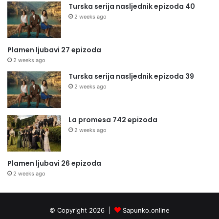
Turska serija nasljednik epizoda 40
2 weeks ago
Plamen ljubavi 27 epizoda
2 weeks ago
Turska serija nasljednik epizoda 39
2 weeks ago
La promesa 742 epizoda
2 weeks ago
Plamen ljubavi 26 epizoda
2 weeks ago
© Copyright 2026 |
Sapunko.online