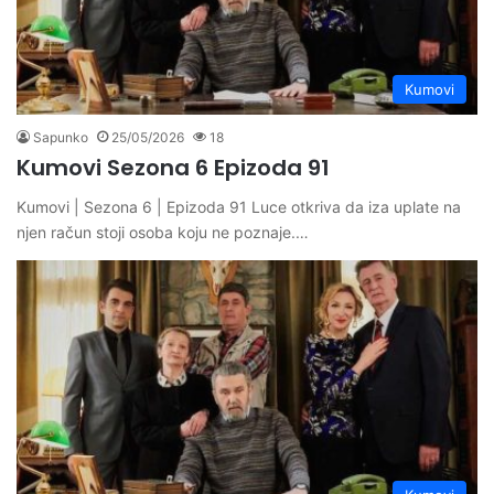
Kumovi
Sapunko
25/05/2026
18
Kumovi Sezona 6 Epizoda 91
Kumovi | Sezona 6 | Epizoda 91 Luce otkriva da iza uplate na
njen račun stoji osoba koju ne poznaje.…