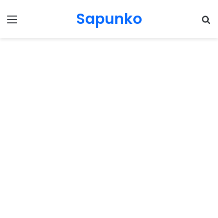
Sapunko
Menu
Pr