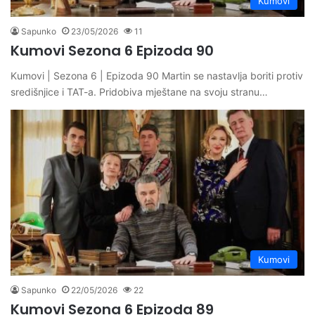
Kumovi
Sapunko
23/05/2026
11
Kumovi Sezona 6 Epizoda 90
Kumovi | Sezona 6 | Epizoda 90 Martin se nastavlja boriti protiv
središnjice i TAT-a. Pridobiva mještane na svoju stranu…
Kumovi
Sapunko
22/05/2026
22
Kumovi Sezona 6 Epizoda 89