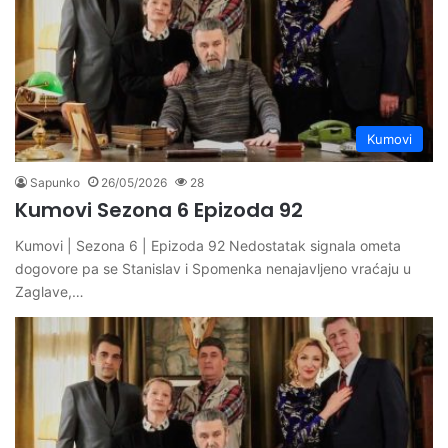
Kumovi
Sapunko
26/05/2026
28
Kumovi Sezona 6 Epizoda 92
Kumovi | Sezona 6 | Epizoda 92 Nedostatak signala ometa
dogovore pa se Stanislav i Spomenka nenajavljeno vraćaju u
Zaglave,…