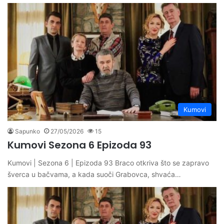
Kumovi
Sapunko
27/05/2026
15
Kumovi Sezona 6 Epizoda 93
Kumovi | Sezona 6 | Epizoda 93 Braco otkriva što se zapravo
šverca u bačvama, a kada suoči Grabovca, shvaća…