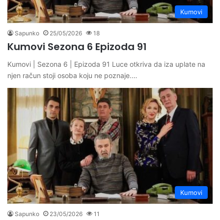
Kumovi
Sapunko
25/05/2026
18
Kumovi Sezona 6 Epizoda 91
Kumovi | Sezona 6 | Epizoda 91 Luce otkriva da iza uplate na
njen račun stoji osoba koju ne poznaje.…
Kumovi
Sapunko
23/05/2026
11