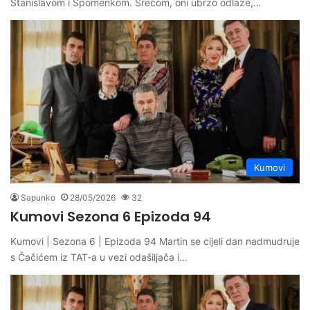
Stanislavom i Spomenkom. Srećom, oni ubrzo odlaze,…
Kumovi
Sapunko
28/05/2026
32
Kumovi Sezona 6 Epizoda 94
Kumovi | Sezona 6 | Epizoda 94 Martin se cijeli dan nadmudruje
s Čačićem iz TAT-a u vezi odašiljača i…