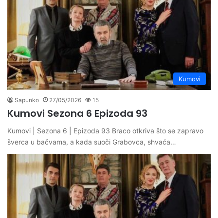
Kumovi
Sapunko
27/05/2026
15
Kumovi Sezona 6 Epizoda 93
Kumovi | Sezona 6 | Epizoda 93 Braco otkriva što se zapravo
šverca u bačvama, a kada suoči Grabovca, shvaća…