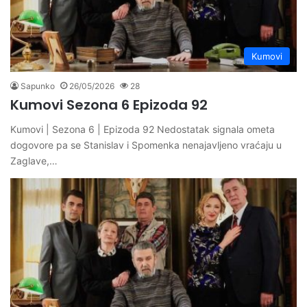
Kumovi
Sapunko
26/05/2026
28
Kumovi Sezona 6 Epizoda 92
Kumovi | Sezona 6 | Epizoda 92 Nedostatak signala ometa
dogovore pa se Stanislav i Spomenka nenajavljeno vraćaju u
Zaglave,…