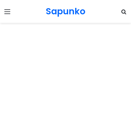
Sapunko
Menu
Pr