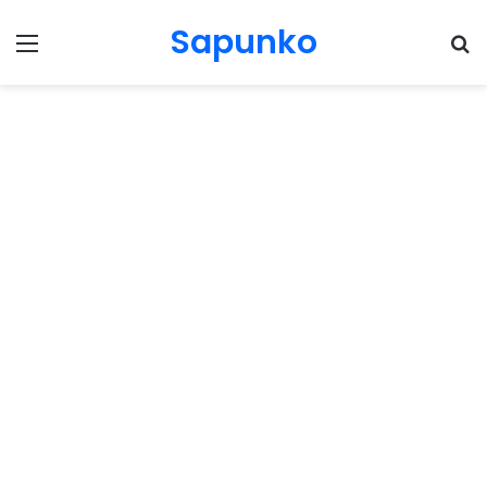
Sapunko
Menu
Pr