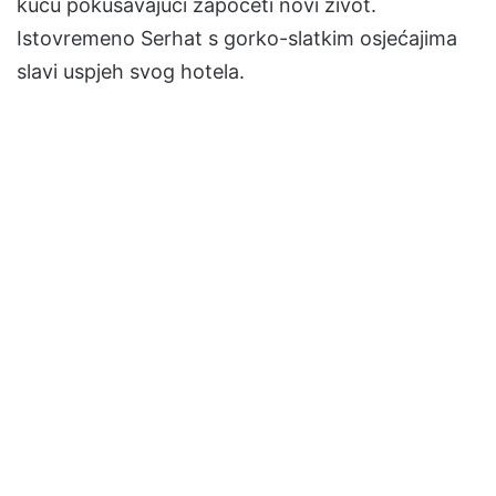
kuću pokušavajući započeti novi život.
Istovremeno Serhat s gorko-slatkim osjećajima
slavi uspjeh svog hotela.