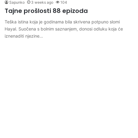
Sapunko
3 weeks ago
104
Tajne prošlosti 88 epizoda
Teška istina koja je godinama bila skrivena potpuno slomi
Hayal. Suočena s bolnim saznanjem, donosi odluku koja će
iznenaditi njezine…