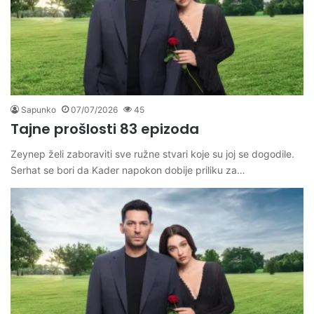
Sapunko
07/07/2026
45
Tajne prošlosti 83 epizoda
Zeynep želi zaboraviti sve ružne stvari koje su joj se dogodile.
Serhat se bori da Kader napokon dobije priliku za…