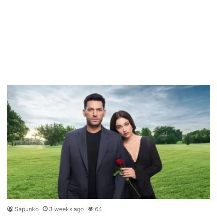
Sapunko
3 weeks ago
64