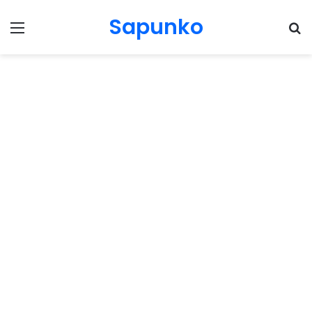
Sapunko
Menu
Pr