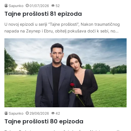
Sapunko
01/07/2026
52
Tajne prošlosti 81 epizoda
U novoj epizodi u seriji “Tajne prošlosti”, Nakon traumatičnog
napada na Zeynep i Ebru, obitelj pokušava doći k sebi, no…
Sapunko
29/06/2026
42
Tajne prošlosti 80 epizoda