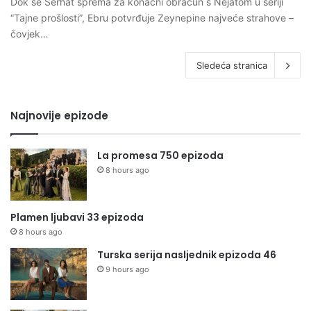
Dok se Serhat sprema za konačni obračun s Nejatom u seriji
“Tajne prošlosti”, Ebru potvrđuje Zeynepine najveće strahove –
čovjek…
Sledeća stranica
Najnovije epizode
La promesa 750 epizoda
8 hours ago
Plamen ljubavi 33 epizoda
8 hours ago
Turska serija nasljednik epizoda 46
9 hours ago