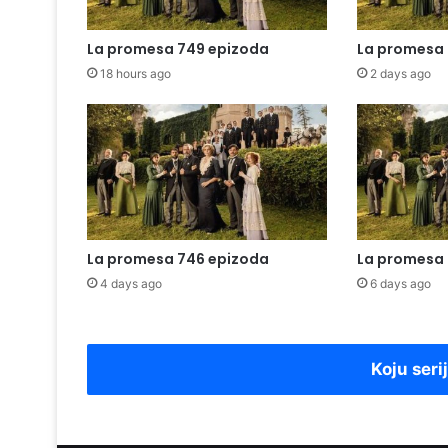
La promesa 749 epizoda
La promesa 
18 hours ago
2 days ago
La promesa 746 epizoda
La promesa 
4 days ago
6 days ago
Koju seri