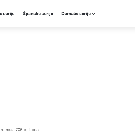
e serije
Španske serije
Domaće serije
promesa 705 epizoda