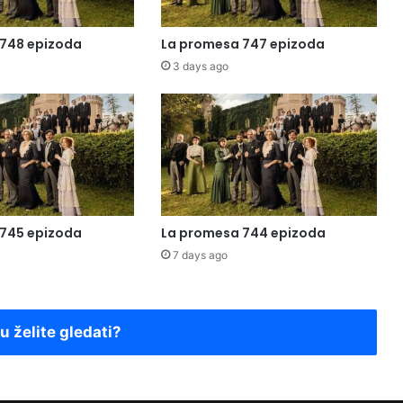
748 epizoda
La promesa 747 epizoda
3 days ago
745 epizoda
La promesa 744 epizoda
7 days ago
ju želite gledati?