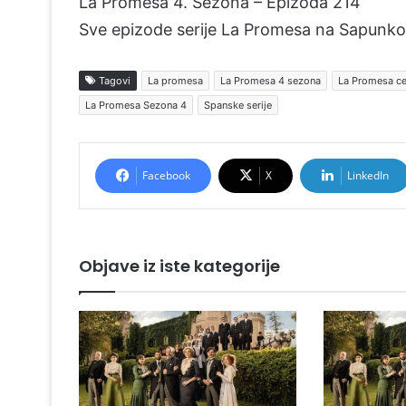
La Promesa 4. Sezona – Epizoda 214
Sve epizode serije La Promesa na Sapunko
Tagovi
La promesa
La Promesa 4 sezona
La Promesa ce
La Promesa Sezona 4
Spanske serije
Facebook
X
LinkedIn
Objave iz iste kategorije