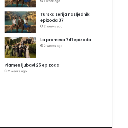
1 week ago
Turska serija nasljednik
epizoda 37
2 weeks ago
La promesa 741 epizoda
2 weeks ago
Plamen ljubavi 25 epizoda
2 weeks ago