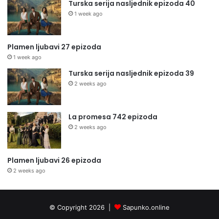
Turska serija nasljednik epizoda 40
1 week ago
Plamen ljubavi 27 epizoda
1 week ago
Turska serija nasljednik epizoda 39
2 weeks ago
La promesa 742 epizoda
2 weeks ago
Plamen ljubavi 26 epizoda
2 weeks ago
© Copyright 2026 |
Sapunko.online