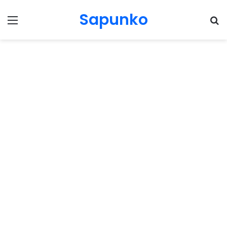
Sapunko
Menu
Pr