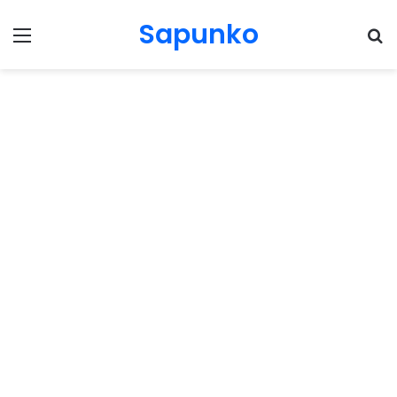
Sapunko
Menu
Pr