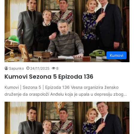
Kumovi
Sapunko
24/11/2025
8
Kumovi Sezona 5 Epizoda 136
Kumovi | Sezona 5 | Epizoda 136 Vesna organizira žensko
druženje da oraspoloži Anđelu koja je upala u depresiju zbog…