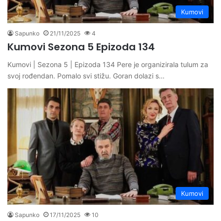
Kumovi
Sapunko
21/11/2025
4
Kumovi Sezona 5 Epizoda 134
Kumovi | Sezona 5 | Epizoda 134 Pere je organizirala tulum za
svoj rođendan. Pomalo svi stižu. Goran dolazi s…
Kumovi
Sapunko
17/11/2025
10