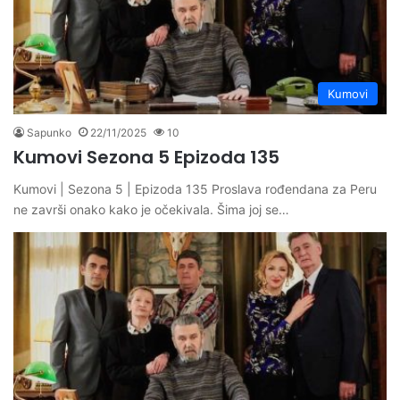
Kumovi
Sapunko
22/11/2025
10
Kumovi Sezona 5 Epizoda 135
Kumovi | Sezona 5 | Epizoda 135 Proslava rođendana za Peru
ne završi onako kako je očekivala. Šima joj se…