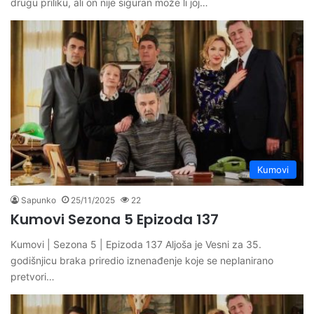
drugu priliku, ali on nije siguran može li joj…
Kumovi
Sapunko
25/11/2025
22
Kumovi Sezona 5 Epizoda 137
Kumovi | Sezona 5 | Epizoda 137 Aljoša je Vesni za 35.
godišnjicu braka priredio iznenađenje koje se neplanirano
pretvori…