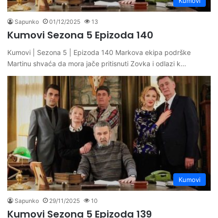
Kumovi
Sapunko
01/12/2025
13
Kumovi Sezona 5 Epizoda 140
Kumovi | Sezona 5 | Epizoda 140 Markova ekipa podrške
Martinu shvaća da mora jače pritisnuti Zovka i odlazi k…
Kumovi
Sapunko
29/11/2025
10
Kumovi Sezona 5 Epizoda 139