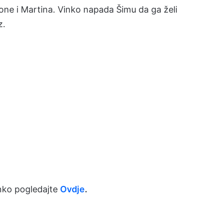
ne i Martina. Vinko napada Šimu da ga želi
z.
nko pogledajte
Ovdje
.