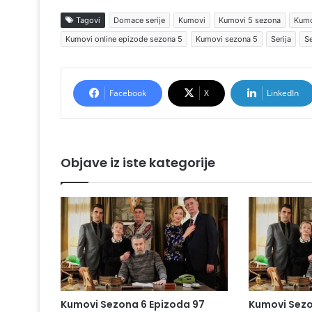
Tagovi
Domace serije
Kumovi
Kumovi 5 sezona
Kumo
Kumovi online epizode sezona 5
Kumovi sezona 5
Serija
Se
Facebook
X
LinkedIn
Objave iz iste kategorije
Kumovi Sezona 6 Epizoda 97
Kumovi Sezo