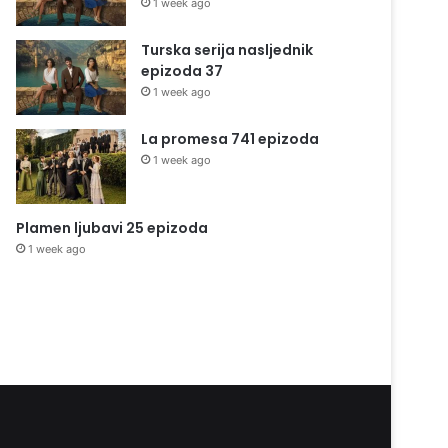
1 week ago
Turska serija nasljednik
epizoda 37
1 week ago
La promesa 741 epizoda
1 week ago
Plamen ljubavi 25 epizoda
1 week ago