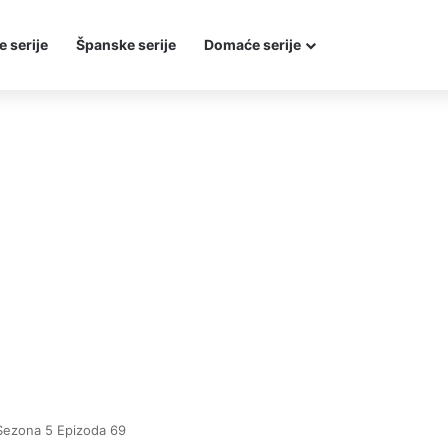
e serije
Španske serije
Domaće serije
Sezona 5 Epizoda 69