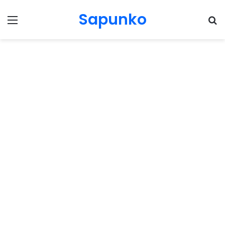
Sapunko
Menu
Pr