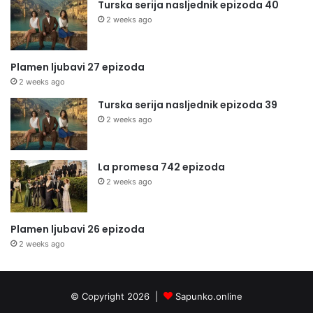
Turska serija nasljednik epizoda 40
2 weeks ago
Plamen ljubavi 27 epizoda
2 weeks ago
Turska serija nasljednik epizoda 39
2 weeks ago
La promesa 742 epizoda
2 weeks ago
Plamen ljubavi 26 epizoda
2 weeks ago
© Copyright 2026 |
Sapunko.online