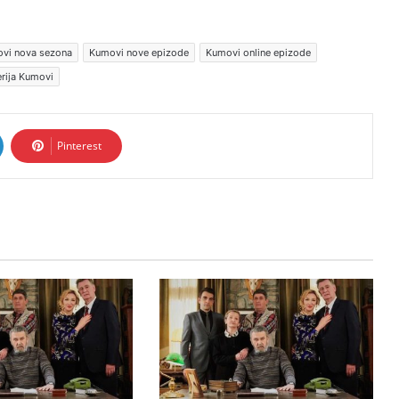
vi nova sezona
Kumovi nove epizode
Kumovi online epizode
rija Kumovi
Pinterest