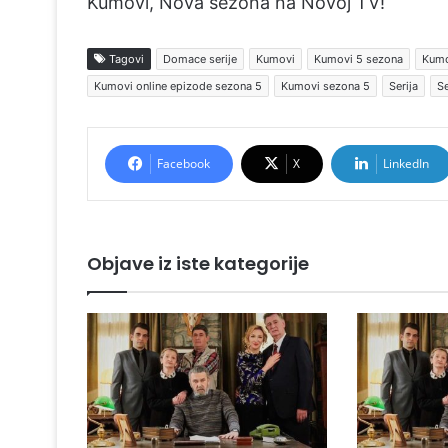
Kumovi, Nova sezona na Novoj TV!
Tagovi
Domace serije
Kumovi
Kumovi 5 sezona
Kumo
Kumovi online epizode sezona 5
Kumovi sezona 5
Serija
Se
Facebook
X
LinkedIn
Objave iz iste kategorije