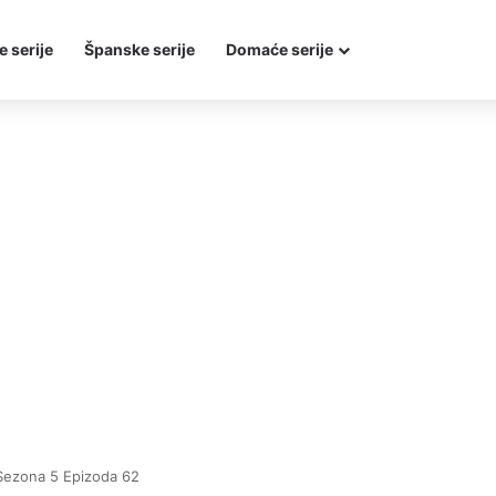
e serije
Španske serije
Domaće serije
Sezona 5 Epizoda 62