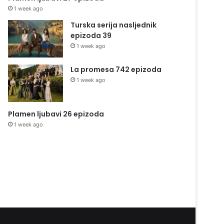
1 week ago
Turska serija nasljednik
epizoda 39
1 week ago
La promesa 742 epizoda
1 week ago
Plamen ljubavi 26 epizoda
1 week ago