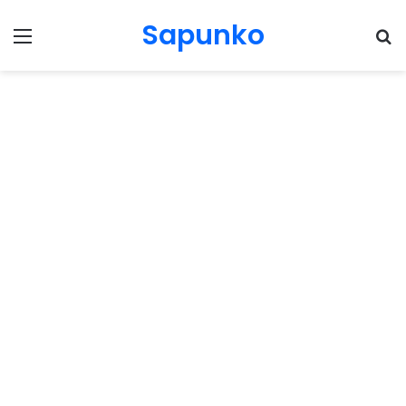
Sapunko
Menu
Pr