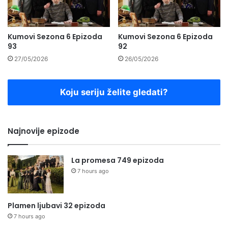
Kumovi Sezona 6 Epizoda
Kumovi Sezona 6 Epizoda
93
92
27/05/2026
26/05/2026
Koju seriju želite gledati?
Najnovije epizode
La promesa 749 epizoda
7 hours ago
Plamen ljubavi 32 epizoda
7 hours ago