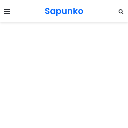
Sapunko
Menu
Pr