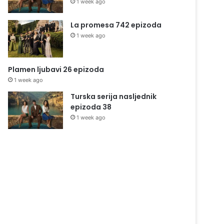
1 week ago
La promesa 742 epizoda
1 week ago
Plamen ljubavi 26 epizoda
1 week ago
Turska serija nasljednik
epizoda 38
1 week ago