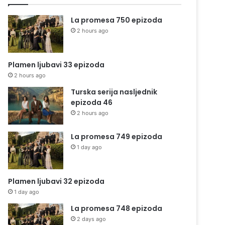
La promesa 750 epizoda
2 hours ago
Plamen ljubavi 33 epizoda
2 hours ago
Turska serija nasljednik
epizoda 46
2 hours ago
La promesa 749 epizoda
1 day ago
Plamen ljubavi 32 epizoda
1 day ago
La promesa 748 epizoda
2 days ago