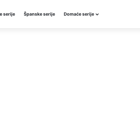
e serije
Španske serije
Domaće serije