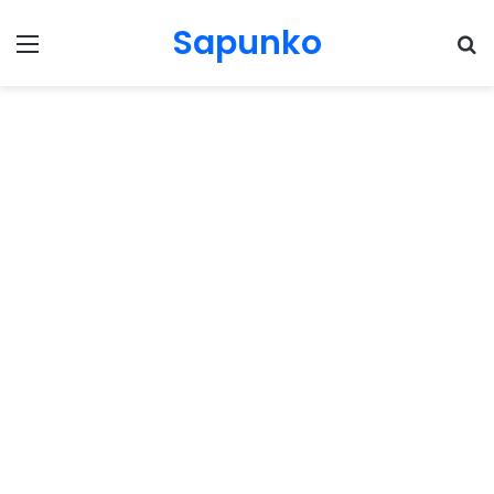
Sapunko
Menu
Pr