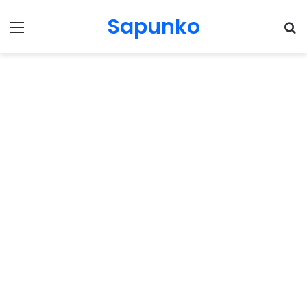
Sapunko
Menu
Pr