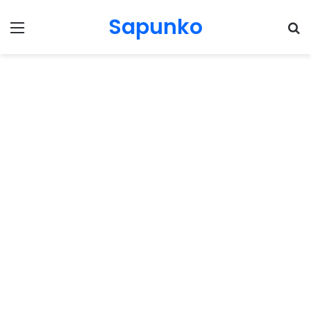
Sapunko
Menu
Pr