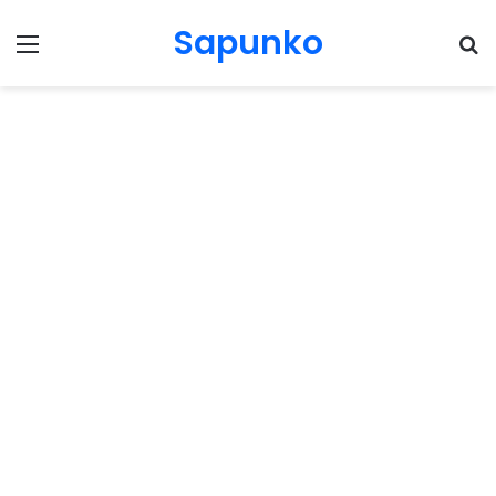
Sapunko
Menu
Pr