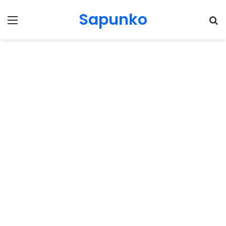
Sapunko
Menu
Pr