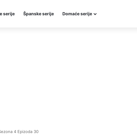
e serije
Španske serije
Domaće serije
Sezona 4 Epizoda 30