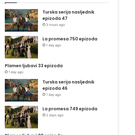
Turska serija nasljednik
epizoda 47
3 hours ago
La promesa 750 epizoda
1 day ago
Plamen ljubavi 33 epizoda
1 day ago
Turska serija nasljednik
epizoda 46
1 day ago
La promesa 749 epizoda
2 days ago