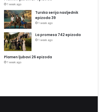
1 week ago
Turska serija nasljednik
epizoda 39
1 week ago
La promesa 742 epizoda
1 week ago
Plamen ljubavi 26 epizoda
1 week ago