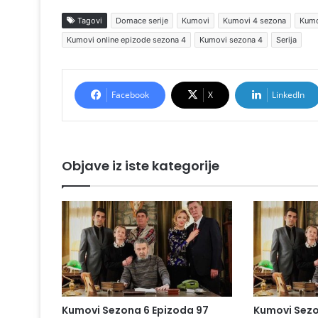
Tagovi
Domace serije
Kumovi
Kumovi 4 sezona
Kumo
Kumovi online epizode sezona 4
Kumovi sezona 4
Serija
Facebook
X
LinkedIn
Objave iz iste kategorije
Kumovi Sezona 6 Epizoda 97
Kumovi Sezo