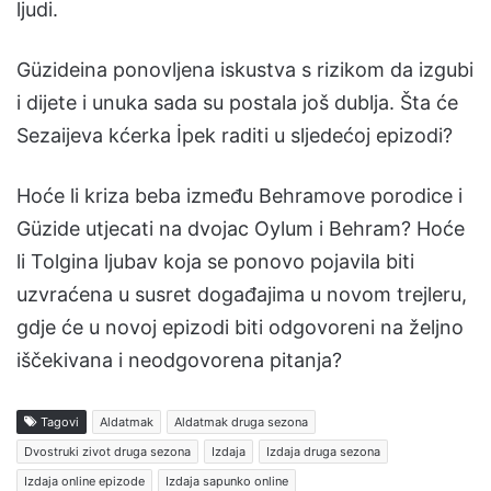
ljudi.
Güzideina ponovljena iskustva s rizikom da izgubi
i dijete i unuka sada su postala još dublja. Šta će
Sezaijeva kćerka İpek raditi u sljedećoj epizodi?
Hoće li kriza beba između Behramove porodice i
Güzide utjecati na dvojac Oylum i Behram? Hoće
li Tolgina ljubav koja se ponovo pojavila biti
uzvraćena u susret događajima u novom trejleru,
gdje će u novoj epizodi biti odgovoreni na željno
iščekivana i neodgovorena pitanja?
Tagovi
Aldatmak
Aldatmak druga sezona
Dvostruki zivot druga sezona
Izdaja
Izdaja druga sezona
Izdaja online epizode
Izdaja sapunko online