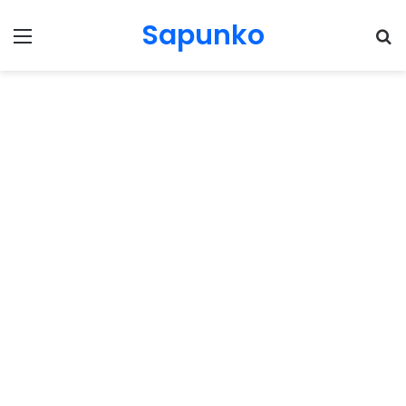
Sapunko
Menu
Pr