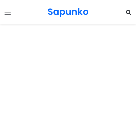
Sapunko
Menu
Pr