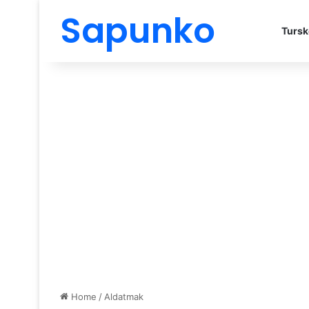
Sapunko
Tursk
Home
/
Aldatmak