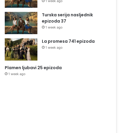
1 week ago
Turska serija nasljednik
epizoda 37
1 week ago
La promesa 741 epizoda
1 week ago
Plamen ljubavi 25 epizoda
1 week ago