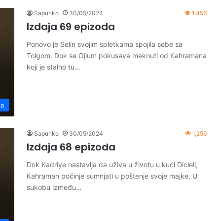
Sapunko
30/05/2024
1,456
Izdaja 69 epizoda
Ponovo je Selin svojim spletkama spojila sebe sa
Tolgom. Dok se Ojlum pokusava maknuti od Kahramana
koji je stalno tu…
ja
Sapunko
30/05/2024
1,256
Izdaja 68 epizoda
Dok Kadriye nastavlja da uživa u životu u kući Dicleli,
Kahraman počinje sumnjati u poštenje svoje majke. U
sukobu između…