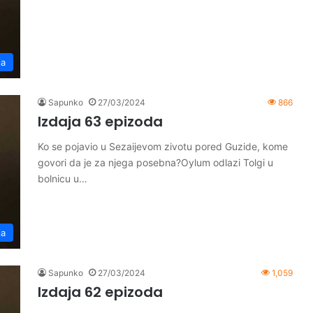
ja
Sapunko
27/03/2024
866
Izdaja 63 epizoda
Ko se pojavio u Sezaijevom zivotu pored Guzide, kome
govori da je za njega posebna?Oylum odlazi Tolgi u
bolnicu u…
ja
Sapunko
27/03/2024
1,059
Izdaja 62 epizoda