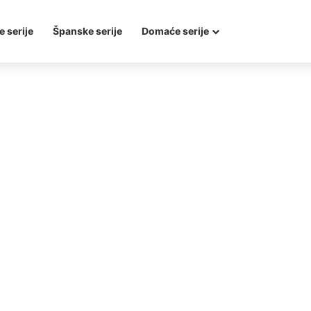
e serije
Španske serije
Domaće serije