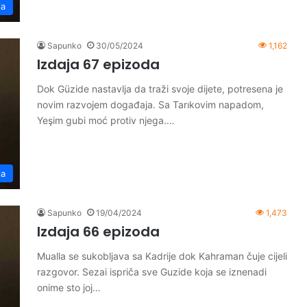
ja
Sapunko
30/05/2024
1,162
Izdaja 67 epizoda
Dok Güzide nastavlja da traži svoje dijete, potresena je
novim razvojem događaja. Sa Tarıkovim napadom,
Yeşim gubi moć protiv njega.…
ja
Sapunko
19/04/2024
1,473
Izdaja 66 epizoda
Mualla se sukobljava sa Kadrije dok Kahraman čuje cijeli
razgovor. Sezai ispriča sve Guzide koja se iznenadi
onime sto joj…