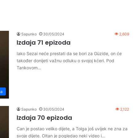
Sapunko
30/05/2024
2,609
Izdaja 71 epizoda
Iako Sezai neće prestati da se bori za Güzide, on će
također donijeti važnu odluku o svojoj kćeri. Pod
Tarıkovom…
ja
Sapunko
30/05/2024
2,122
Izdaja 70 epizoda
Can je postao veliko dijete, a Tolga još uvijek ne zna za
svoje dijete. Oltan je pogledao neki video i…