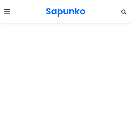
Sapunko
Menu
Pr