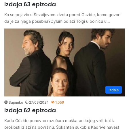
Izdaja 63 epizoda
Ko se pojavio u Sezaijevom zivotu pored Guzide, kome govori
da je za njega posebna?Oylum odlazi Tolgi u bolnicu u…
Izdaja
Sapunko
27/03/2024
1,059
Izdaja 62 epizoda
Kada Güzide ponovno razočara muškarac kojeg voli, bol iz
prošlosti izlazi na površinu. Šokantan sukob s Kadriye navest