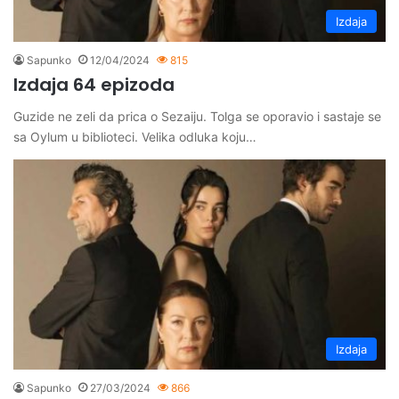
Izdaja
Sapunko
12/04/2024
815
Izdaja 64 epizoda
Guzide ne zeli da prica o Sezaiju. Tolga se oporavio i sastaje se
sa Oylum u biblioteci. Velika odluka koju…
Izdaja
Sapunko
27/03/2024
866