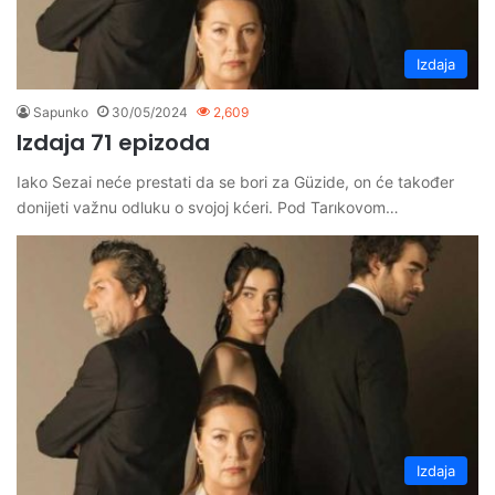
Izdaja
Sapunko
30/05/2024
2,609
Izdaja 71 epizoda
Iako Sezai neće prestati da se bori za Güzide, on će također
donijeti važnu odluku o svojoj kćeri. Pod Tarıkovom…
Izdaja