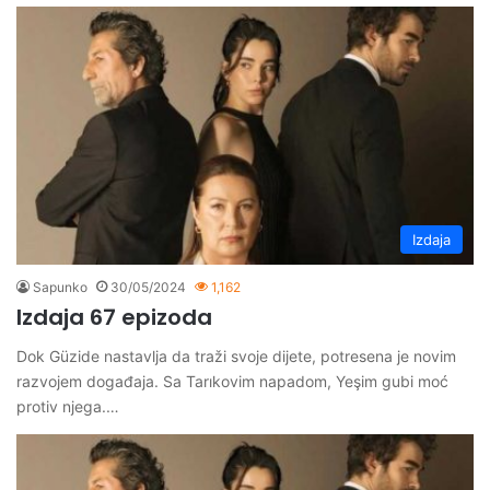
Izdaja
Sapunko
30/05/2024
1,162
Izdaja 67 epizoda
Dok Güzide nastavlja da traži svoje dijete, potresena je novim
razvojem događaja. Sa Tarıkovim napadom, Yeşim gubi moć
protiv njega.…