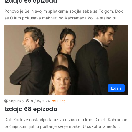
Izdaja 69 epizoda
Ponovo je Selin svojim spletkama spojila sebe sa Tolgom. Dok
se Ojlum pokusava maknuti od Kahramana koji je stalno tu…
Izdaja
Sapunko
30/05/2024
1,256
Izdaja 68 epizoda
Dok Kadriye nastavlja da uživa u životu u kući Dicleli, Kahraman
počinje sumnjati u poštenje svoje majke. U sukobu između…