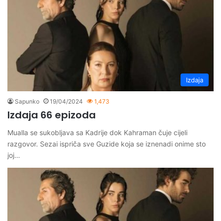
Izdaja
Sapunko
19/04/2024
1,473
Izdaja 66 epizoda
Mualla se sukobljava sa Kadrije dok Kahraman čuje cijeli
razgovor. Sezai ispriča sve Guzide koja se iznenadi onime sto
joj…