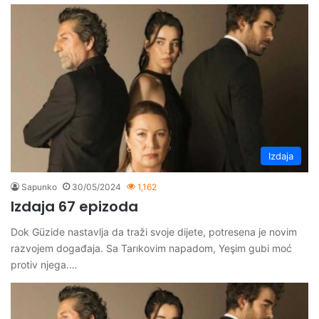
Izdaja
Sapunko
30/05/2024
1,162
Izdaja 67 epizoda
Dok Güzide nastavlja da traži svoje dijete, potresena je novim
razvojem događaja. Sa Tarıkovim napadom, Yeşim gubi moć
protiv njega.…