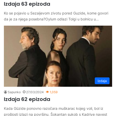
Izdaja 63 epizoda
Ko se pojavio u Sezaijevom zivotu pored Guzide, kome govori
da je za njega posebna?Oylum odlazi Tolgi u bolnicu u…
Izdaja
Sapunko
27/03/2024
1,059
Izdaja 62 epizoda
Kada Güzide ponovno razočara muškarac kojeg voli, bol iz
prošlosti izlazi na površinu. Šokantan sukob s Kadriye navest