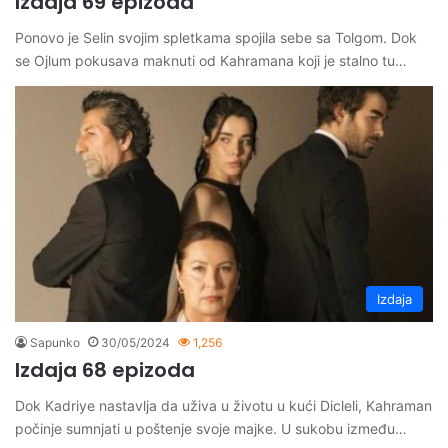
Izdaja 69 epizoda
Ponovo je Selin svojim spletkama spojila sebe sa Tolgom. Dok
se Ojlum pokusava maknuti od Kahramana koji je stalno tu…
Izdaja
Sapunko
30/05/2024
1,256
Izdaja 68 epizoda
Dok Kadriye nastavlja da uživa u životu u kući Dicleli, Kahraman
počinje sumnjati u poštenje svoje majke. U sukobu između…