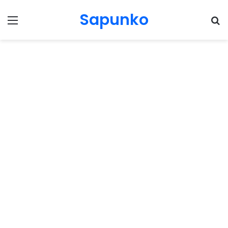
Sapunko
Menu
Pr