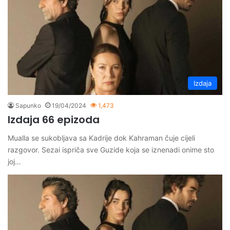
Izdaja
Sapunko
19/04/2024
1,473
Izdaja 66 epizoda
Mualla se sukobljava sa Kadrije dok Kahraman čuje cijeli
razgovor. Sezai ispriča sve Guzide koja se iznenadi onime sto
joj…