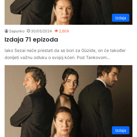
Izdaja
Sapunko
30/05/2024
2,609
Izdaja 71 epizoda
Iako Sezai neće prestati da se bori za Güzide, on će također
donijeti važnu odluku o svojoj kćeri. Pod Tarıkovom…
Izdaja