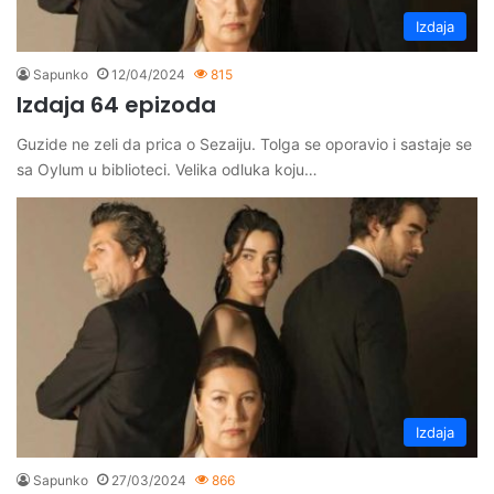
Izdaja
Sapunko
12/04/2024
815
Izdaja 64 epizoda
Guzide ne zeli da prica o Sezaiju. Tolga se oporavio i sastaje se
sa Oylum u biblioteci. Velika odluka koju…
Izdaja
Sapunko
27/03/2024
866