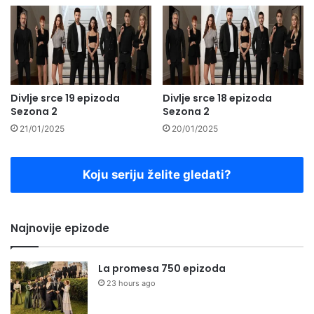
Divlje srce 19 epizoda
Divlje srce 18 epizoda
Sezona 2
Sezona 2
21/01/2025
20/01/2025
Koju seriju želite gledati?
Najnovije epizode
La promesa 750 epizoda
23 hours ago