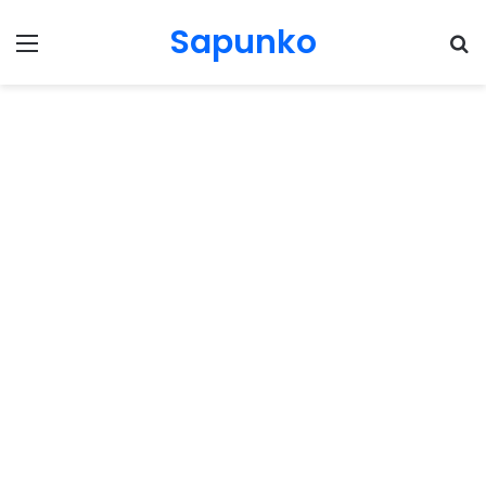
Sapunko
Menu
Pr