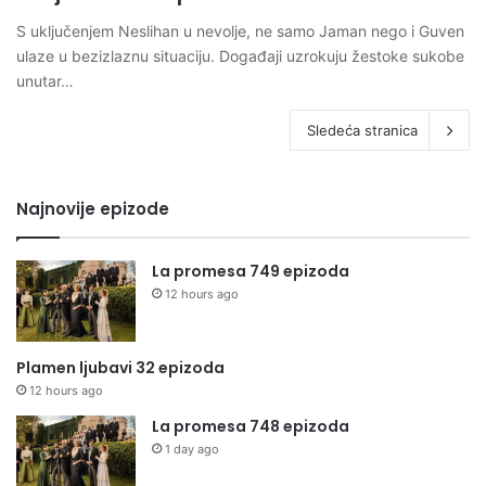
S uključenjem Neslihan u nevolje, ne samo Jaman nego i Guven
ulaze u bezizlaznu situaciju. Događaji uzrokuju žestoke sukobe
unutar…
Sledeća stranica
Najnovije epizode
La promesa 749 epizoda
12 hours ago
Plamen ljubavi 32 epizoda
12 hours ago
La promesa 748 epizoda
1 day ago