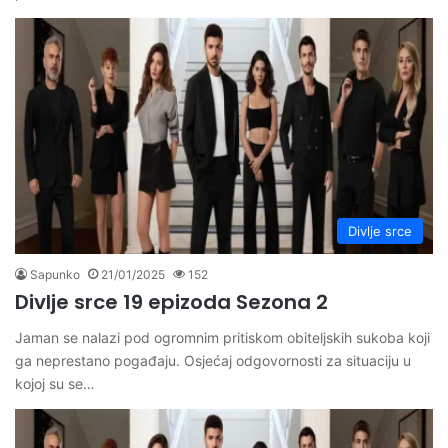
Divlje srce
Sapunko
21/01/2025
152
Divlje srce 19 epizoda Sezona 2
Jaman se nalazi pod ogromnim pritiskom obiteljskih sukoba koji
ga neprestano pogađaju. Osjećaj odgovornosti za situaciju u
kojoj su se…