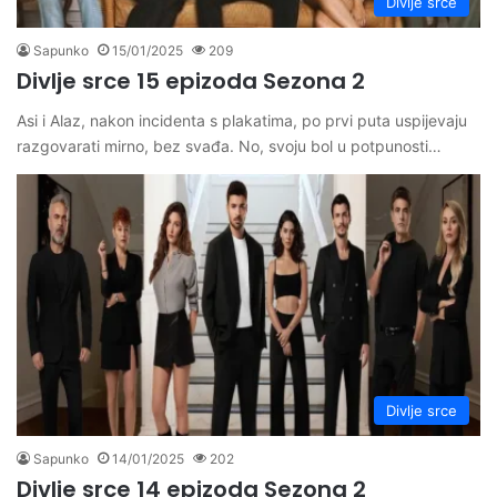
Divlje srce
Sapunko
15/01/2025
209
Divlje srce 15 epizoda Sezona 2
Asi i Alaz, nakon incidenta s plakatima, po prvi puta uspijevaju
razgovarati mirno, bez svađa. No, svoju bol u potpunosti…
Divlje srce
Sapunko
14/01/2025
202
Divlje srce 14 epizoda Sezona 2