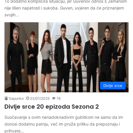
To dodatno komplicira situaciju, jer Guvenov odnos s Jamanom
nije lišen napetosti i sukoba. Guven, uvjeren da će priznanjem
svojih…
Divlje srce
Sapunko
23/01/2025
76
Divlje srce 20 epizoda Sezona 2
Suočavanje s ovim nenadoknadivim gubitkom ne samo da im
donosi dodatnu patnju, već im pruža priliku da prepoznaju i
prihvate…