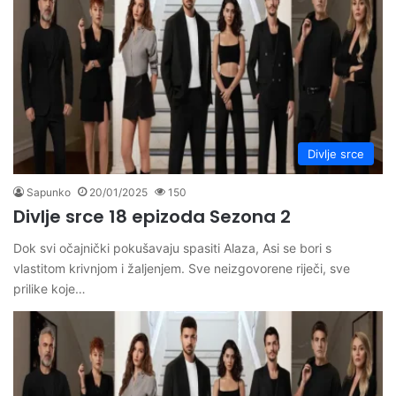
Divlje srce
Sapunko
20/01/2025
150
Divlje srce 18 epizoda Sezona 2
Dok svi očajnički pokušavaju spasiti Alaza, Asi se bori s
vlastitom krivnjom i žaljenjem. Sve neizgovorene riječi, sve
prilike koje…