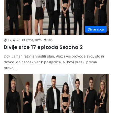
Divlje srce
Sapunko
17/01/2025
180
Divlje srce 17 epizoda Sezona 2
Dok Jaman razvija vlastiti plan, Alaz i Asi provode svoj, što ih
dovodi do neočekivanih posljedica. Njihovi putevi prema
pravdi…