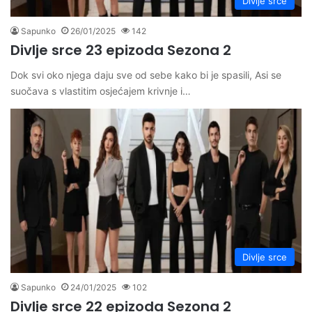
Divlje srce
Sapunko
26/01/2025
142
Divlje srce 23 epizoda Sezona 2
Dok svi oko njega daju sve od sebe kako bi je spasili, Asi se
suočava s vlastitim osjećajem krivnje i…
Divlje srce
Sapunko
24/01/2025
102
Divlje srce 22 epizoda Sezona 2