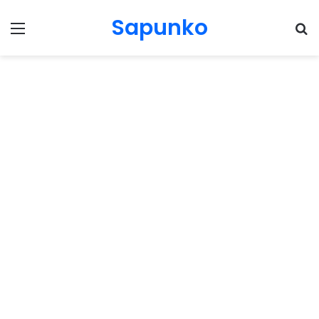
Sapunko
Menu
Pr