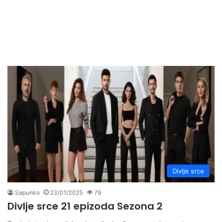
Divlje srce
Sapunko
23/01/2025
79
Divlje srce 21 epizoda Sezona 2