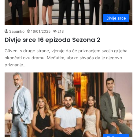
Divlje srce
Sapunko
16/01/2025
213
Divlje srce 16 epizoda Sezona 2
Güven, s druge strane, vjeruje da će priznanjem svojih grijeha
okončati ovu dramu. Međutim, ubrzo shvaća da je njegovo
priznanje…