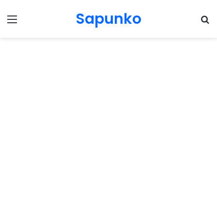
Sapunko
Menu
Pr