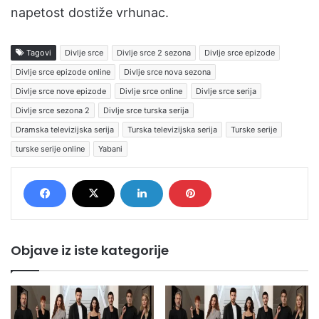
napetost dostiže vrhunac.
Tagovi
Divlje srce
Divlje srce 2 sezona
Divlje srce epizode
Divlje srce epizode online
Divlje srce nova sezona
Divlje srce nove epizode
Divlje srce online
Divlje srce serija
Divlje srce sezona 2
Divlje srce turska serija
Dramska televizijska serija
Turska televizijska serija
Turske serije
turske serije online
Yabani
Objave iz iste kategorije