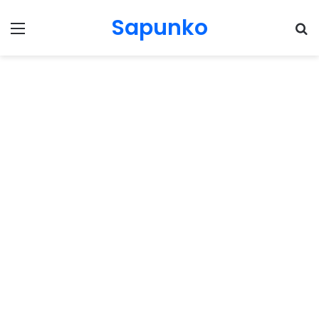
Sapunko
Menu
Pr