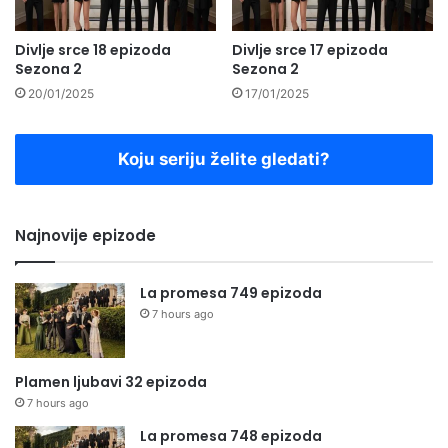
Divlje srce 18 epizoda
Divlje srce 17 epizoda
Sezona 2
Sezona 2
20/01/2025
17/01/2025
Koju seriju želite gledati?
Najnovije epizode
La promesa 749 epizoda
7 hours ago
Plamen ljubavi 32 epizoda
7 hours ago
La promesa 748 epizoda