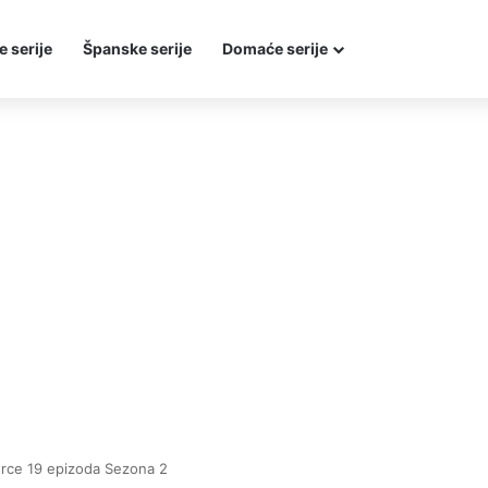
e serije
Španske serije
Domaće serije
 srce 19 epizoda Sezona 2