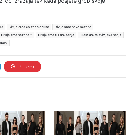
azi do izražaja tek kada posjete grob svoje
de
Divlje srce epizode online
Divlje srce nova sezona
Divlje srce sezona 2
Divlje srce turska serija
Dramska televizijska serija
abani
Pinterest