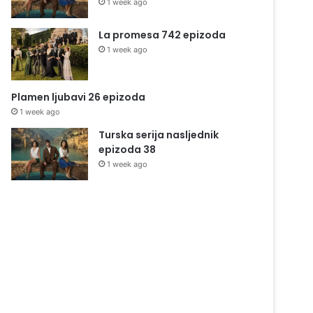
1 week ago
La promesa 742 epizoda
1 week ago
Plamen ljubavi 26 epizoda
1 week ago
Turska serija nasljednik
epizoda 38
1 week ago