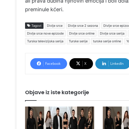
ali prava dubina njihovih emocija i boli dol
preminule kćeri.
Tagovi
Divlje srce
Divlje srce 2 sezona
Divlje srce epizo
Divlje srce nove epizode
Divlje srce online
Divlje srce serija
Turska televizijska serija
Turske serije
turske serije online
Y
Facebook
X
LinkedIn
Objave iz iste kategorije