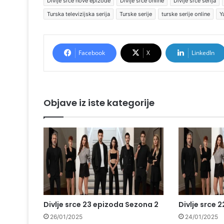
Divlje srce nove epizode
Divlje srce online
Divlje srce serija
Turska televizijska serija
Turske serije
turske serije online
Y
Facebook
X
LinkedIn
Objave iz iste kategorije
Divlje srce 23 epizoda Sezona 2
Divlje srce 
26/01/2025
24/01/2025