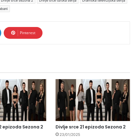
Divlje srce sezona 2
Divlje srce turska serija
Dramska televizijska serija
abani
Pinterest
22 epizoda Sezona 2
Divlje srce 21 epizoda Sezona 2
23/01/2025