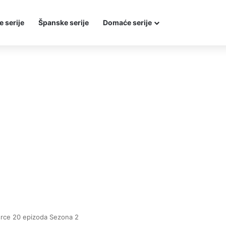
e serije
Španske serije
Domaće serije
 srce 20 epizoda Sezona 2