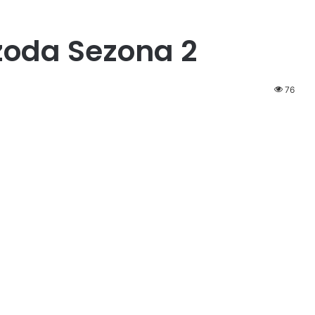
izoda Sezona 2
76