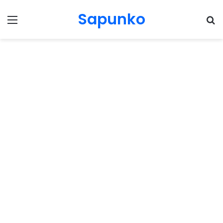
Sapunko
Menu
Pr