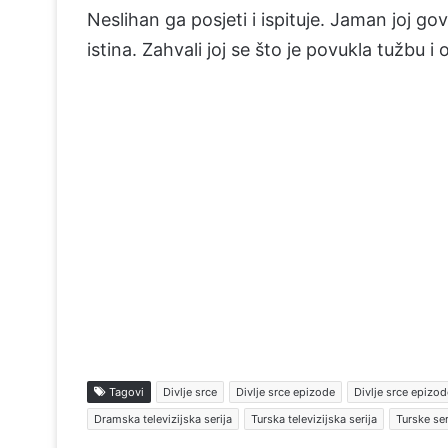
Neslihan ga posjeti i ispituje. Jaman joj go
istina. Zahvali joj se što je povukla tužbu i o
Tagovi
Divlje srce
Divlje srce epizode
Divlje srce epizod
Dramska televizijska serija
Turska televizijska serija
Turske ser