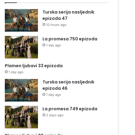
Turska serija nasljednik
epizoda 47
10 hours ago
La promesa 750 epizoda
1 day ago
Plamen ljubavi 33 epizoda
1 day ago
Turska serija nasljednik
epizoda 46
1 day ago
La promesa 749 epizoda
2 days ago