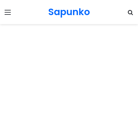
Sapunko
Menu
Pr