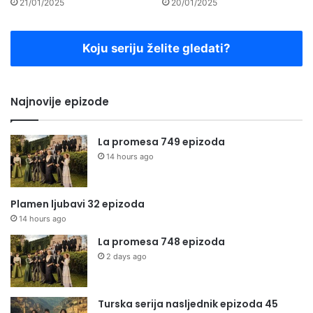
21/01/2025
20/01/2025
Koju seriju želite gledati?
Najnovije epizode
La promesa 749 epizoda
14 hours ago
Plamen ljubavi 32 epizoda
14 hours ago
La promesa 748 epizoda
2 days ago
Turska serija nasljednik epizoda 45