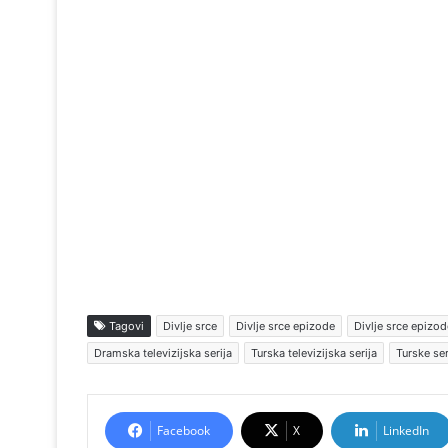
Tagovi
Divlje srce
Divlje srce epizode
Divlje srce epizod
Dramska televizijska serija
Turska televizijska serija
Turske ser
Facebook
X
LinkedIn