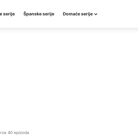
e serije
Španske serije
Domaće serije
 srce 40 epizoda