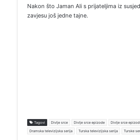
Nakon što Jaman Ali s prijateljima iz susj
zavjesu još jedne tajne.
Tagovi
Divlje srce
Divlje srce epizode
Divlje srce epizod
Dramska televizijska serija
Turska televizijska serija
Turske ser