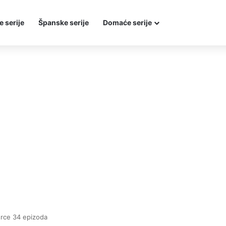
e serije
Španske serije
Domaće serije
 srce 34 epizoda