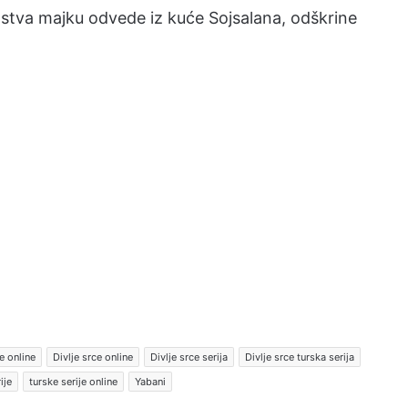
edstva majku odvede iz kuće Sojsalana, odškrine
e online
Divlje srce online
Divlje srce serija
Divlje srce turska serija
ije
turske serije online
Yabani