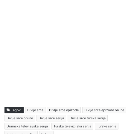
Tagovi
Divlje srce
Divlje srce epizode
Divlje srce epizode online
Divlje srce online
Divlje srce serija
Divlje srce turska serija
Dramska televizijska serija
Turska televizijska serija
Turske serije