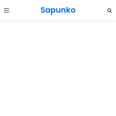
Sapunko
Menu
Pr