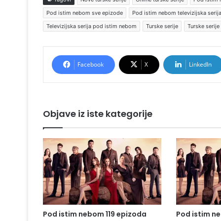
Pod istim nebom sve epizode
Pod istim nebom televizijska serij
Televizijska serija pod istim nebom
Turske serije
Turske serije
Facebook
X
LinkedIn
Objave iz iste kategorije
Pod istim nebom 119 epizoda
Pod istim n