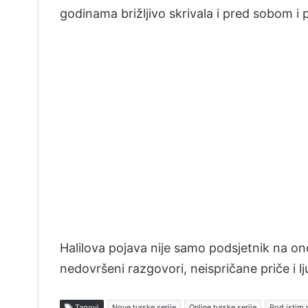
godinama brižljivo skrivala i pred sobom i
Halilova pojava nije samo podsjetnik na ono 
nedovršeni razgovori, neispričane priče i l
Tagovi
Nove turske serije
Online turske serije
Pod istim