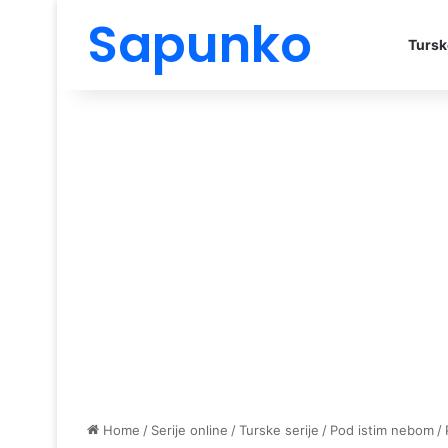
Sapunko
Tursk
Home
/
Serije online
/
Turske serije
/
Pod istim nebom
/