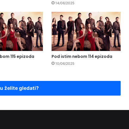
14/06/2025
ebom 115 epizoda
Pod istim nebom 114 epizoda
10/06/2025
ju želite gledati?