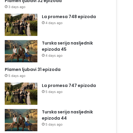
Plamen ljubavi 32 epizoda
3 days ago
La promesa 748 epizoda
4 days ago
Turska serija nasljednik
epizoda 45
4 days ago
Plamen ljubavi 31 epizoda
5 days ago
La promesa 747 epizoda
5 days ago
Turska serija nasljednik
epizoda 44
5 days ago