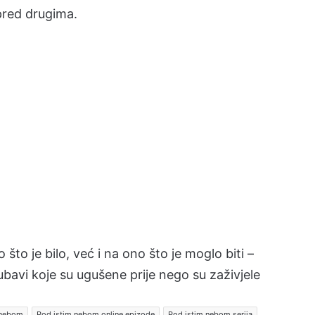
 pred drugima.
što je bilo, već i na ono što je moglo biti –
jubavi koje su ugušene prije nego su zaživjele
 nebom
Pod istim nebom online epizode
Pod istim nebom serija