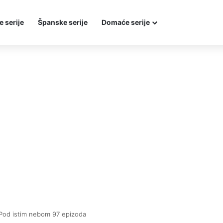
e serije
Španske serije
Domaće serije
Pod istim nebom 97 epizoda