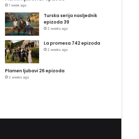
1 week ago
Turska serija nasljednik
epizoda 39
2 weeks ago
La promesa 742 epizoda
2 weeks ago
Plamen ljubavi 26 epizoda
2 weeks ago